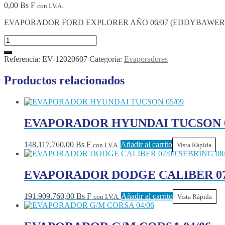
0,00
Bs F
con I.V.A.
EVAPORADOR FORD EXPLORER AÑO 06/07 (EDDYBAWER)
Referencia:
EV-12020607
Categoría:
Evaporadores
Productos relacionados
EVAPORADOR HYUNDAI TUCSON 0
148.117.760,00
Bs F
Añadir al carrito
con I.V.A.
Vista Rápida
EVAPORADOR DODGE CALIBER 07/0
191.909.760,00
Bs F
Añadir al carrito
con I.V.A.
Vista Rápida