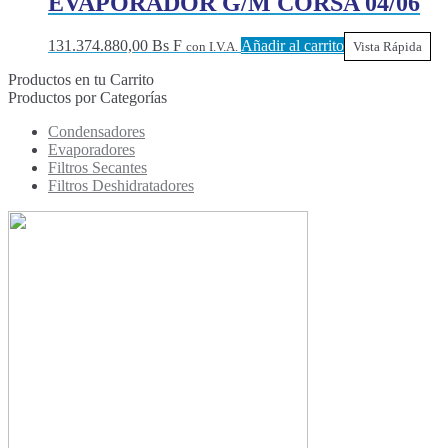
EVAPORADOR G/M CORSA 04/06
131.374.880,00
Bs F
Añadir al carrito
con I.V.A.
Vista Rápida
Productos en tu Carrito
Productos por Categorías
Condensadores
Evaporadores
Filtros Secantes
Filtros Deshidratadores