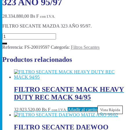
323 AÑO 95/97
28.334.880,00
Bs F
con I.V.A.
FILTRO SECANTE MAZDA 323 AÑO 95/97.
Referencia:
FS-20019597
Categoría:
Filtros Secantes
Productos relacionados
FILTRO SECANTE MACK HEAVY
DUTY REC MACK 94/95
32.923.520,00
Bs F
Añadir al carrito
con I.V.A.
Vista Rápida
FILTRO SECANTE DAEWOO